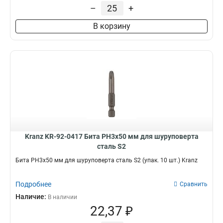
HEX-3х50
1
–
+
PH2х70
2
В корзину
PH3х50
2
PH2х150
2
PH2х127
2
PH1х50
2
PZ1х50
2
PZ2х50
2
PH2х110
2
PZ3х50
2
PH2х50
3
Kranz KR-92-0417 Бита PH3х50 мм для шуруповерта
сталь S2
Бита PH3х50 мм для шуруповерта сталь S2 (упак. 10 шт.) Kranz
Подробнее
Сравнить
Наличие:
В наличии
22,37 ₽