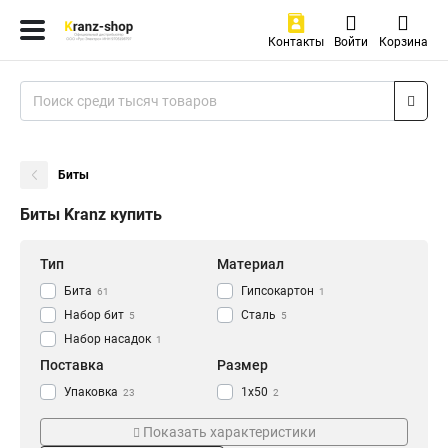
Контакты
Войти
Корзина
Биты
Биты Kranz купить
Тип
Материал
Бита
Гипсокартон
61
1
Набор бит
Сталь
5
5
Набор насадок
1
Поставка
Размер
Упаковка
1x50
23
2
Блистер
2x50
2
3
Показать характеристики
Мини-набор
2