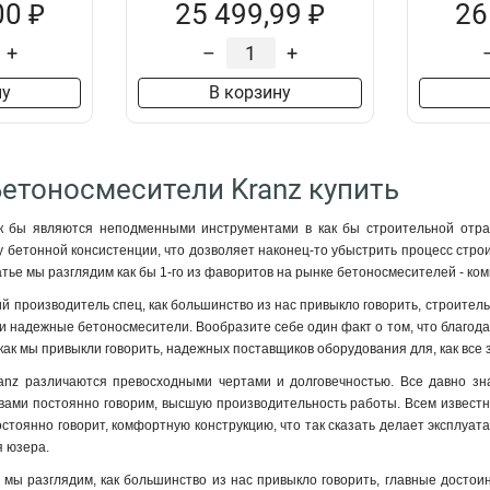
00 ₽
25 499,99 ₽
26
+
–
+
ну
В корзину
Бетоносмесители Kranz купить
к бы являются неподменными инструментами в как бы строительной отрасл
 бетонной консистенции, что дозволяет наконец-то убыстрить процесс строит
атье мы разглядим как бы 1-го из фаворитов на рынке бетоносмесителей - ко
ий производитель спец, как большинство из нас привыкло говорить, строитель
и надежные бетоносмесители. Вообразите себе один факт о том, что благод
 как мы привыкли говорить, надежных поставщиков оборудования для, как все з
anz различаются превосходными чертами и долговечностью. Все давно зна
 вами постоянно говорим, высшую производительность работы. Всем известно
остоянно говорит, комфортную конструкцию, что так сказать делает эксплуа
я юзера.
 мы разглядим, как большинство из нас привыкло говорить, главные достои