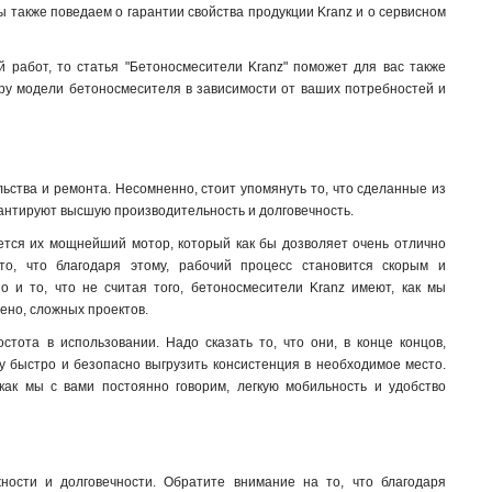
мы также поведаем о гарантии свойства продукции Kranz и о сервисном
 работ, то статья "Бетоносмесители Kranz" поможет для вас также
ру модели бетоносмесителя в зависимости от ваших потребностей и
ьства и ремонта. Несомненно, стоит упомянуть то, что сделанные из
антируют высшую производительность и долговечность.
ется их мощнейший мотор, который как бы дозволяет очень отлично
то, что благодаря этому, рабочий процесс становится скорым и
 и то, что не считая того, бетоносмесители Kranz имеют, как мы
ено, сложных проектов.
тота в использовании. Надо сказать то, что они, в конце концов,
 быстро и безопасно выгрузить консистенция в необходимое место.
 как мы с вами постоянно говорим, легкую мобильность и удобство
ости и долговечности. Обратите внимание на то, что благодаря