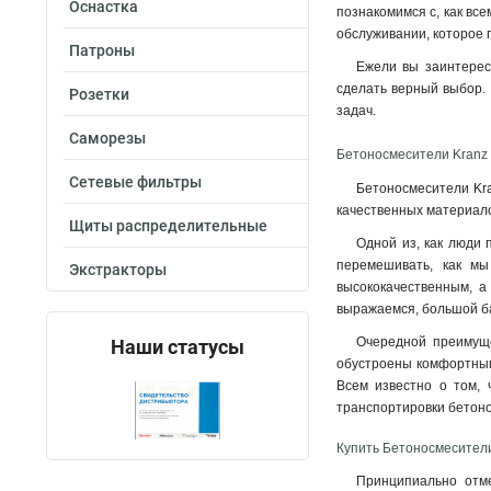
Оснастка
познакомимся с, как вс
обслуживании, которое
Патроны
Ежели вы заинтерес
сделать верный выбор.
Розетки
задач.
Саморезы
Бетоносмесители Kranz
Сетевые фильтры
Бетоносмесители Kra
качественных материало
Щиты распределительные
Одной из, как люди 
перемешивать, как мы
Экстракторы
высококачественным, а
выражаемся, большой ба
Очередной преимущес
Наши статусы
обустроены комфортным
Всем известно о том, 
транспортировки бетон
Купить Бетоносмесител
Принципиально отме