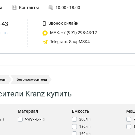
а
Контакты
10.00 - 18.00
-43
Звонок онлайн
MAX: +7 (991) 298-43-12
онок
Telegram: ShopMSK4
мент
Бетоносмесители
ители Kranz купить
Материал
Емкость
Мощ
ь
Чугунный
200л
3
3
1
180л
1
160л
1