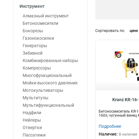
Инструмент
Алмазный инструмент
Бетоносмесители
Бокорезы
Сортировать по:
цене
Газонокосилки
Генераторы
Забивной
Комбинированные наборы
Компрессоры
Многофункциональный
Мойки высокого давления
Мотокультиваторы
Мультитулы
Kranz KR-16
Мультифункциональный
Бетоносмеситель KR-16
Надфили
160л, чугунный венец
Нейлеры
Подробнее
Отвертки
Наличие:
В наличии
Пассатижи