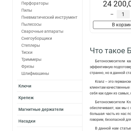
24 200,
Перфораторы
Пилы
–
Пневматический инструмент
Пылесосы
В корзи
Сварочные аппараты
Снегоуборщики
Степлеры
Что такое 
Тиски
Триммеры
Бетоносмесители ка
Фрезы
эффективную подготовку
странно, но в данной ст
Шлифмашины
Kranz – это германск
Ключи
клиентам качественные 
себя как один из самых,
Крепеж
Бетоносмесители Kr
обеспечивают, как мы с
Магнитные держатели
большая часть из нас п
говорим, безопасной дл
Насадки
В данной нам статье