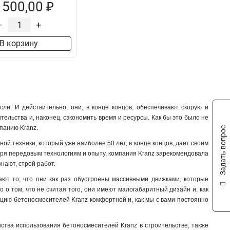
 500,00 ₽
–
+
В корзину
и. И действительно, они, в конце концов, обеспечивают скорую и
ельства и, наконец, сэкономить время и ресурсы. Как бы это было не
мпанию Kranz.
Задать вопрос
ной техники, который уже наиболее 50 лет, в конце концов, дает своим
аря передовым технологиям и опыту, компания Kranz зарекомендовала
нают, строй работ.
ют то, что они как раз обустроены массивными движками, которые
 о том, что не считая того, они имеют малогабаритный дизайн и, как
тацию бетоносмесителей Kranz комфортной и, как мы с вами постоянно
нства использования бетоносмесителей Kranz в строительстве, также