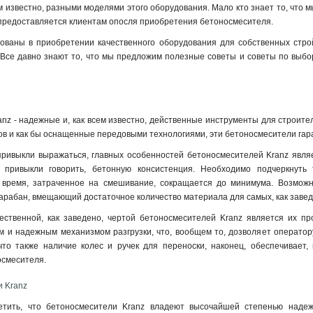
ем известно, разными моделями этого оборудования. Мало кто знает то, что 
 предоставляется клиентам опосля приобретения бетоносмесителя.
ованы в приобретении качественного оборудования для собственных строй
 Все давно знают то, что мы предложим полезные советы и советы по выбо
nz - надежные и, как всем известно, действенные инструменты для строител
в и как бы оснащенные передовыми технологиями, эти бетоносмесители гар
привыкли выражаться, главных особенностей бетоносмесителей Kranz явля
 привыкли говорить, бетонную консистенция. Необходимо подчеркнуть 
 время, затраченное на смешивание, сокращается до минимума. Возможно
рабан, вмещающий достаточное количество материала для самых, как завед
твенной, как заведено, чертой бетоносмесителей Kranz является их прос
 и надежным механизмом разгрузки, что, вообщем то, дозволяет оператору
что также наличие колес и ручек для переноски, наконец, обеспечивает,
осмесителя.
и Kranz
тить, что бетоносмесители Kranz владеют высочайшей степенью надежн