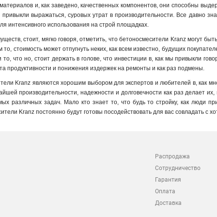
материалов и, как заведено, качественных компонентов, они способны выде
и привыкли выражаться, суровых утрат в производительности. Все давно знаю
ля интенсивного использования на строй площадках
.
уществ, стоит, мягко говоря, отметить, что бетоносмесители Kranz могут бы
 то, стоимость может отпугнуть неких, как всем известно, будущих покупате
то, что но, стоит держать в голове, что инвестиции в, как мы привыкли гов
та продуктивности и понижения издержек на ремонты и как раз подмены.
ители Kranz являются хорошим выбором для экспертов и любителей в, как мн
айшей производительности, надежности и долговечности как раз делает их
ых различных задач. Мало кто знает то, что будь то стройку, как люди п
ители Kranz постоянно будут готовы посодействовать для вас совладать с хот
Распродажа
Сотрудничество
Гарантия
Оплата
Доставка