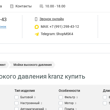
а
Контакты
10.00 - 18.00
-43
Звонок онлайн
MAX: +7 (991) 298-43-12
онок
Telegram: ShopMSK4
мент
Мойки высокого давления
кого давления kranz купить
Тип изделия
Особенности
Дли
Бытовой
Фильтр
3
3
Настроенный
Мотор
2
3
Автоматический
Помпа
3
1