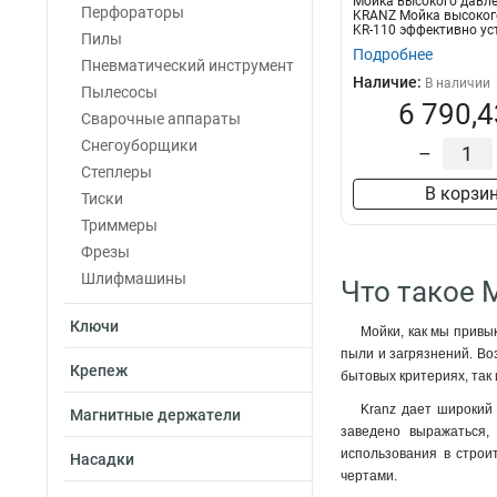
Мойка высокого давле
Перфораторы
KRANZ Мойка высоког
KR-110 эффективно ус
Пилы
различ...
Подробнее
Пневматический инструмент
Наличие:
В наличии
Пылесосы
6 790,4
Сварочные аппараты
Снегоуборщики
–
Степлеры
В корзи
Тиски
Триммеры
Фрезы
Шлифмашины
Что такое 
Ключи
Мойки, как мы привы
пыли и загрязнений. Во
Крепеж
бытовых критериях, так 
Kranz дает широкий 
Магнитные держатели
заведено выражаться,
использования в строи
Насадки
чертами.