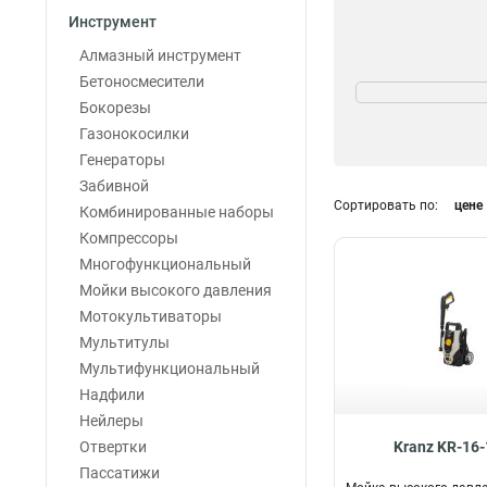
Инструмент
Алмазный инструмент
Угол распыления
Бетоносмесители
40град
Бокорезы
1
15град
Газонокосилки
1
0град
Генераторы
1
25град
Забивной
1
Сортировать по:
цене
Комбинированные наборы
Компрессоры
Многофункциональный
Мойки высокого давления
Мотокультиваторы
Мультитулы
Мультифункциональный
Надфили
Нейлеры
Отвертки
Kranz KR-16
Пассатижи