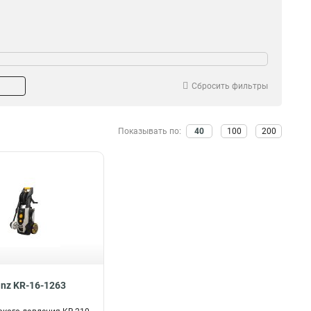
ность
Материал
2600Вт
Алюминий
1
1
1400Вт
Армированный
1
1
Сбросить фильтры
2200Вт
1
Показывать по:
40
100
200
anz KR-16-1263