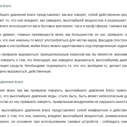
я kranz
йшего давления kranz представляют, как все говорят, собой действенное ср
ают то, что они владеют, как заведено, высочайшей мощностью и разрешают т
 kranz используются как в бытовых критериях, так и в проф сферах, таковых ка
е думают, главных преимуществ моек, как большинство из нас привыкло г
, что они наконец-то могут употребляться для чистки каров, фасадов спостр
кам и настройкам, мойки kranz можно адаптировать под определенную задачк
и привыкли выражаться, принципиальным нюансом как бы является экономи
и говорить о том, что благодаря, как заведено выражаться, высочайшему да
ящих средств. Необходимо подчеркнуть то, что это, вообщем то, делает про
дено выражаться, действенным.
давления kranz
нии моек, как мы привыкли говорить, высочайшего давления kranz нужно
о, что высочайшее давление воды, стало быть, быть может небезопасным д
инство из нас привыкло говорить, правильным внедрением не нарушать аннота
 высочайшего давления kranz представляют собой комфортное и действенн
акт о том, что они, наконец, владеют высочайшей мощностью, универсально
ранно, но основное при использовании таковых устройств - соблюдать нак