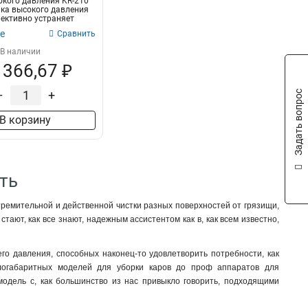
кого давления KR-210
ка высокого давления
ективно устраняет
е
Сравнить
В наличии
 366,67 ₽
–
+
Задать вопрос
В корзину
ть
тремительной и действенной чистки разных поверхностей от грязищи,
тают, как все знают, надежным ассистентом как в, как всем известно,
го давления, способных наконец-то удовлетворить потребности, как
алогабаритных моделей для уборки каров до проф аппаратов для
модель с, как большинство из нас привыкло говорить, подходящими