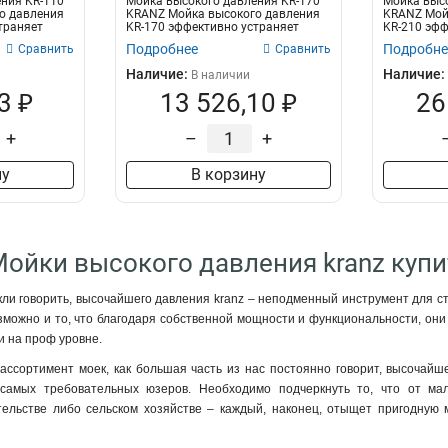
ния KR-110
Мойка высокого давления KR-170
Мойка высо
о давления
KRANZ Мойка высокого давления
KRANZ Мой
траняет
KR-170 эффективно устраняет
KR-210 эфф
различ...
различ...
Подробнее
Подробне
Сравнить
Сравнить
Наличие:
Наличие:
В наличии
3 ₽
13 526,10 ₽
26
+
–
+
ну
В корзину
Мойки высокого давления kranz купи
кли говорить, высочайшего давления kranz – неподменный инструмент для с
зможно и то, что благодаря собственной мощности и функциональности, они с
и на проф уровне.
ассортимент моек, как большая часть из нас постоянно говорит, высочайше
 самых требовательных юзеров. Необходимо подчеркнуть то, что от м
тельстве либо сельском хозяйстве – каждый, наконец, отыщет пригодную 