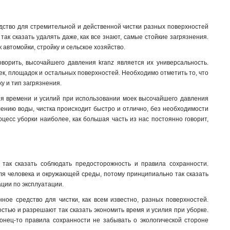
едство для стремительной и действенной чистки разных поверхностей
ак сказать удалять даже, как все знают, самые стойкие загрязнения.
к автомойки, стройку и сельское хозяйство.
оворить, высочайшего давления kranz является их универсальность.
оек, площадок и остальных поверхностей. Необходимо отметить то, что
у и тип загрязнения
.
я времени и усилий при использовании моек высочайшего давления
влению воды, чистка происходит быстро и отлично, без необходимости
цесс уборки наиболее, как большая часть из нас постоянно говорит,
 так сказать соблюдать предосторожность и правила сохранности.
ля человека и окружающей среды, потому принципиально так сказать
ции по эксплуатации.
ое средство для чистки, как всем известно, разных поверхностей.
стью и разрешают так сказать экономить время и усилия при уборке.
онец-то правила сохранности не забывать о экологической стороне