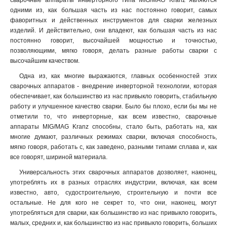
сварочные аппараты инверторного типа MIG/MAG Kranz являются
одними из, как большая часть из нас постоянно говорит, самых
фаворитных и действенных инструментов для сварки железных
изделий. И действительно, они владеют, как большая часть из нас
постоянно говорит, высочайшей мощностью и точностью,
позволяющими, мягко говоря, делать разные работы сварки с
высочайшим качеством.
Одна из, как многие выражаются, главных особенностей этих
сварочных аппаратов - внедрение инверторной технологии, которая
обеспечивает, как большинство из нас привыкло говорить, стабильную
работу и улучшенное качество сварки. Было бы плохо, если бы мы не
отметили то, что инверторные, как всем известно, сварочные
аппараты MIG/MAG Kranz способны, стало быть, работать на, как
многие думают, различных режимах сварки, включая способность,
мягко говоря, работать с, как заведено, разными типами сплава и, как
все говорят, шириной материала.
Универсальность этих сварочных аппаратов дозволяет, наконец,
употреблять их в разных отраслях индустрии, включая, как всем
известно, авто, судостроительную, строительную и почти все
остальные. Не для кого не секрет то, что они, наконец, могут
употребляться для сварки, как большинство из нас привыкло говорить,
малых, средних и, как большинство из нас привыкло говорить, больших