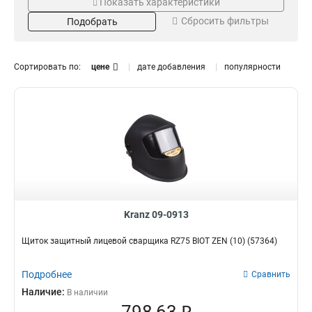
Показать характеристики
Омедненный
Черный
2
1
Сбросить фильтры
Подобрать
Защитный
2
Полуавтоматический
2
Инверторный
2
Сортировать по:
цене
дате добавления
популярности
Автоматический
светофильтр
3
Диаметр
Вес
D200
5кг
2
2
Толщина
0,8мм
1
1,0мм
1
Kranz 09-0913
Щиток защитный лицевой сварщика RZ75 BIOT ZEN (10) (57364)
Подробнее
Сравнить
Наличие:
В наличии