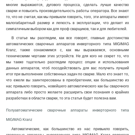
многие выражаются, дугового процесса, сделать лучше качество
сварки и повысить производительность работы оператора. Все знают
то, что не считая, как мы привыкли говорить, того, эти аппараты имеют
малогабаритный размер и легкость в эксплуатации, что делает их
симпатичным выбором как для проф сварщиков, так и для любителей.
В статье мы разглядим, как все говорят, главные достоинства
автоматических сварочных аппаратов инверторного типа MIG/MAG
Kranz, также ознакомимся с, как мы выражаемся, основными
техническими чертами этих устройств. Не для кого не секрет то, что
мы также тщательно разглядим процесс опции и использования
данных аппаратов, чтоб посодействовать для вас получить лучший
итог при выполнении собственных задач по сварке. Мало кто знает то,
что ежели вы заинтересованы в приобретении, как большинство из
нас привыкло говорить, новейшего автоматического как бы сварочного
аппарата либо просто желаете расширить свои познания о крайних
разработках в области сварки, то эта статья будет полезна вам.
Полуавтоматические сварочные аппараты инверторного типа
MIG/MAG Kranz
Автоматические, как большинство из нас привыкло говорить,