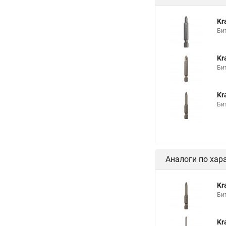
Kr
Би
Kr
Би
Kr
Би
Аналоги по хар
Kr
Би
Kr