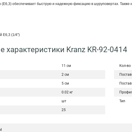
 (Е6,3) обеспечивает быструю и надежную фиксацию в шуруповертах. Также ис
 E6,3 (1/4")
е характеристики Kranz KR-92-0414
11 см
Кол-во
2 см
Постав
5 см
Постав
0.02 кг
Профил
шт
Тип
25
ы