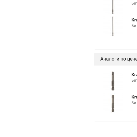
Би
Kr
Би
Аналоги по цен
Kr
Би
Kr
Бит