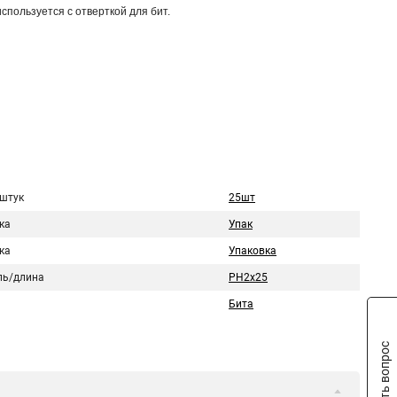
пользуется с отверткой для бит.
 штук
25шт
ка
Упак
ка
Упаковка
ь/длина
PH2х25
Бита
Задать вопрос