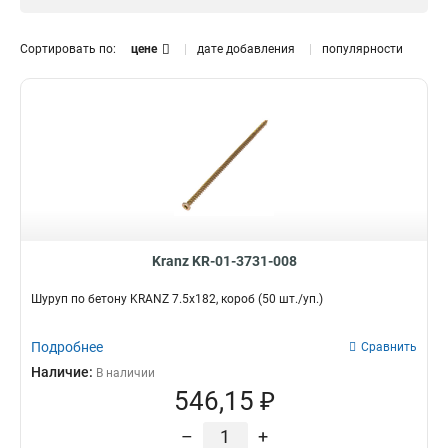
Особенности
Короб
5
Сортировать по:
цене
дате добавления
популярности
Kranz KR-01-3731-008
Шуруп по бетону KRANZ 7.5х182, короб (50 шт./уп.)
Подробнее
Сравнить
Наличие:
В наличии
546,15 ₽
–
+