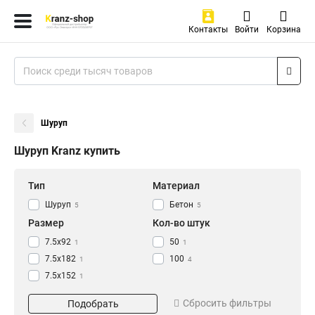
Контакты
Войти
Корзина
Шуруп
Шуруп Kranz купить
Тип
Материал
Шуруп
Бетон
5
5
Размер
Кол-во штук
7.5х92
50
1
1
7.5х182
100
1
4
7.5х152
1
7.5х132
1
Сбросить фильтры
Подобрать
7.5х112
1