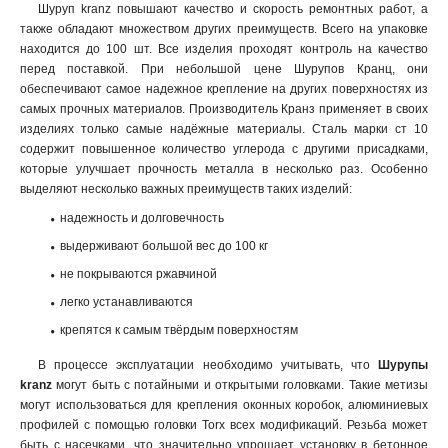
Шуруп kranz повышают качество и скорость ремонтных работ, а
также обладают множеством других преимуществ. Всего на упаковке
находится до 100 шт. Все изделия проходят контроль на качество
перед поставкой. При небольшой цене Шурупов Кранц, они
обеспечивают самое надежное крепление на других поверхностях из
самых прочных материалов. Производитель Кранз применяет в своих
изделиях только самые надёжные материалы. Сталь марки ст 10
содержит повышенное количество углерода с другими присадками,
которые улучшает прочность металла в несколько раз. Особенно
выделяют несколько важных преимуществ таких изделий:
надежность и долговечность
выдерживают большой вес до 100 кг
не покрываются ржавчиной
легко устанавливаются
крепятся к самым твёрдым поверхностям
В процессе эксплуатации необходимо учитывать, что
Шурупы
kranz
могут быть с потайными и открытыми головками
.
Такие метизы
могут использоваться для крепления оконных коробок, алюминиевых
профилей с помощью головки Torx всех модификаций. Резьба может
быть с насечками, что значительно упрощает установку в бетонное