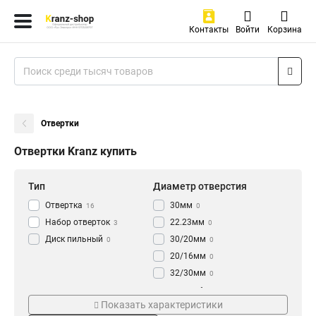
Контакты
Войти
Корзина
Отвертки
Отвертки Kranz купить
Тип
Диаметр отверстия
Отвертка
30мм
16
0
Набор отверток
22.23мм
3
0
Диск пильный
30/20мм
0
0
20/16мм
0
32/30мм
0
Материал
Кол-во зубьев
Показать характеристики
Дерево
40
1
4