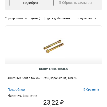
Сбросить фильтры
Подобрать
10х80
2
8х60
Кол-во штук
Особенности
2
10х200
2
10
Короб
2
3
Сортировать по:
цене
дате добавления
популярности
6х60
3
2
Гайка
12
29
8х100
2
1
Латунный
12
6
10х40
2
Клиновой
6
10х97
2
12х129
2
16х147
2
16х180
2
10х50
2
6.5х75
1
Kranz 1608-1050-5
10х250
2
Анкерный болт с гайкой 10х50, короб (2 шт) KRANZ
8х120
2
8х65
2
Подробнее
Сравнить
8х85
2
Наличие:
6х40
В наличии
3
23,22 ₽