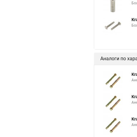
Бо
Kr
Бо
Аналоги по хар
Kr
Ан
Kr
Ан
Kr
Ан