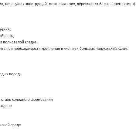
их, ненесущих конструкций, металлических, деревянных балок перекрытия,
нения;
обность;
в полнотелой кладке;
ть при необходимости крепления в кирпич и больших нагрузках на сдвиг.
рдых пород;
я сталь холодного формования
ванное
ивной среде.