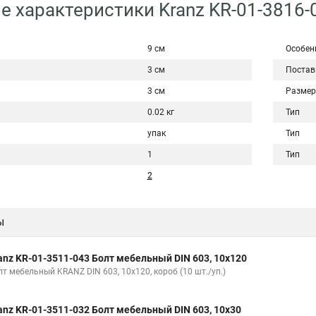
е характеристики Kranz KR-01-3816-
9 см
Особен
3 см
Постав
3 см
Размер
0.02 кг
Тип
упак
Тип
1
Тип
2
ы
anz KR-01-3511-043 Болт мебельный DIN 603, 10х120
лт мебельный KRANZ DIN 603, 10х120, короб (10 шт./уп.)
anz KR-01-3511-032 Болт мебельный DIN 603, 10х30