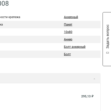
008
ности крепежа
Анкерный
ка
Пакет
Задать вопрос
10х80
Анкер
Болт анкерный
Болт
295,13 ₽