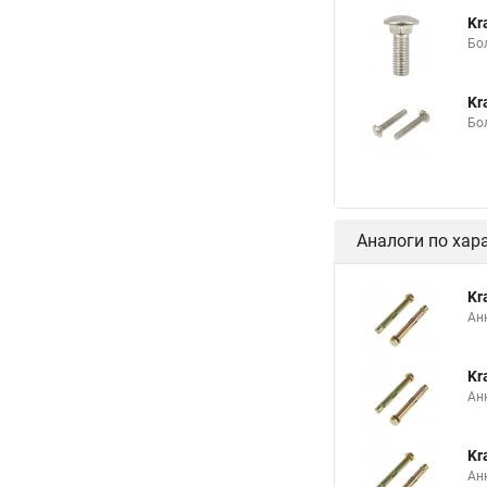
Kr
Бо
Kr
Бо
Аналоги по хар
Kr
Ан
Kr
Ан
Kr
Ан