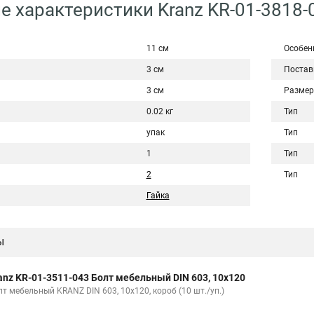
е характеристики Kranz KR-01-3818-
11 см
Особен
3 см
Постав
3 см
Размер
0.02 кг
Тип
упак
Тип
1
Тип
2
Тип
Гайка
ы
anz KR-01-3511-043 Болт мебельный DIN 603, 10х120
лт мебельный KRANZ DIN 603, 10х120, короб (10 шт./уп.)