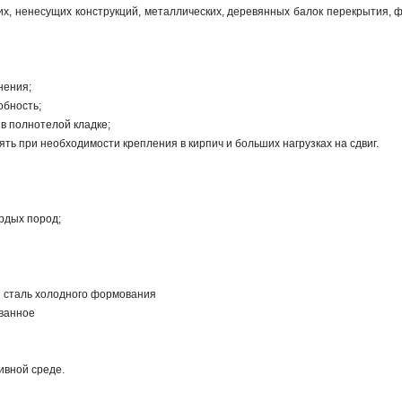
их, ненесущих конструкций, металлических, деревянных балок перекрытия,
нения;
обность;
в полнотелой кладке;
ть при необходимости крепления в кирпич и больших нагрузках на сдвиг.
рдых пород;
я сталь холодного формования
ванное
ивной среде.