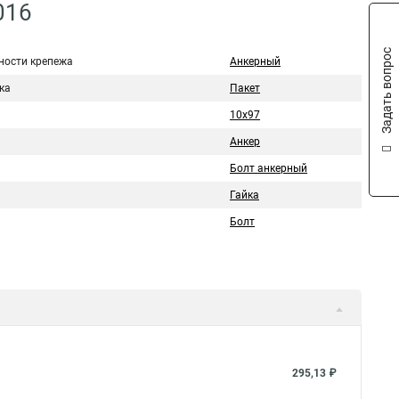
016
Задать вопрос
ности крепежа
Анкерный
ка
Пакет
10х97
Анкер
Болт анкерный
Гайка
Болт
295,13 ₽