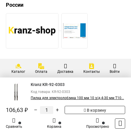
России
Каталог
Оплата
Доставка
Контакты
Войти
Kranz KR-92-0303
Код товара: KR-92-0303
Пилка для электролобзика 100 мм 10 з/д 4-30 мм T10...
106,63 ₽
–
+
В корзину
0
0
1
Сравнить
Корзина
Просмотрено