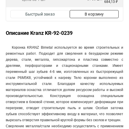
684,13 ₽
Быстрый заказ
В корзину
Описание Kranz KR-92-0239
Коронка KRANZ Bimetal используется во время строительных и
ремонтных работ. Подходит для сверления в безударном режиме
дерева, стали, металла, гипсокартона и пластика совместно с
дрелями, перфораторами и стационарными станками. Имеет
переменный шаг зубьев 4-6 мм, изготовленных из быстрорежущей
стали Р6М5К8, устойчивой к нагреву. Тело коронки выполнено из
инструментальной стали. Благодаря качеству используемых
материалов оснастка отличается долгим ресурсом работы и высокой
производительностью. Конструкция оснащена специальным
отверстием в боковой стенке, которое компенсирует деформации при
перегреве, отводит строительную пыль и шлам. Особая заточка
зубьев способствует эффективному входу в материал, что позволяет
вырезать отверстия правильной круглой формы без сколов и трещин.
Сверление металла/стали необходимо осуществлять с применением