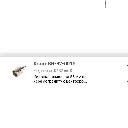
Kranz KR-92-0015
Код товара: KR-92-0015
Коронка алмазная 55 мм по
керамограниту с центрово...
Все права защищены
Принимаем к оплате: