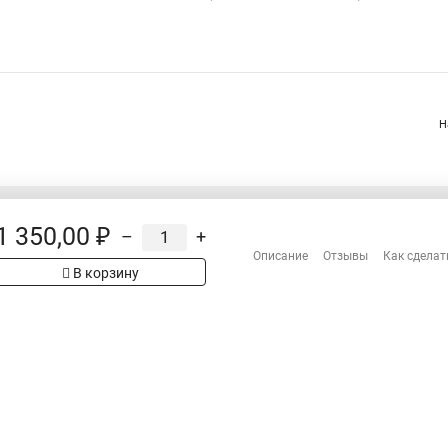
Н
1 350,00 ₽
–
+
Распродажа
Описание
Отзывы
Как сделат
Сотрудничество
В корзину
Гарантия
Оплата
Доставка