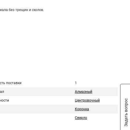
ала без трещин и сколов.
сть поставки
1
ал
Алмазный
Задать вопрос
ности
Центровочный
Коронка
Сверло