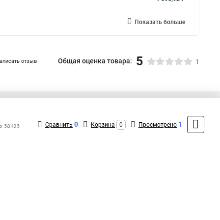
Показать больше
5
Общая оценка товара:
аписать отзыв
1
+7 (495) 432-43-43
Контакты
0
1
Сравнить
Корзина
0
Просмотрено
ь заказ
MAX: +7 (991) 298-43-12
ShopMSK4
(Круглосуточно)
info@kr-kupit.ru
Форма обратной связи