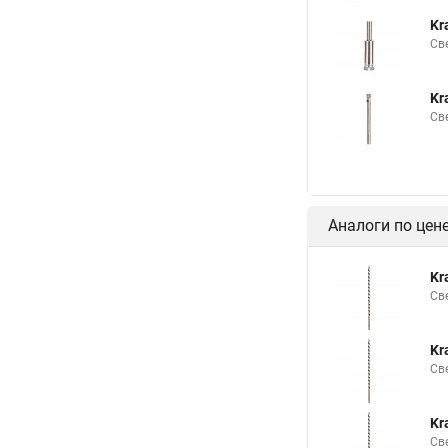
Kr
Св
Kr
Св
Аналоги по цен
Kr
Св
Kr
Св
Kr
Св