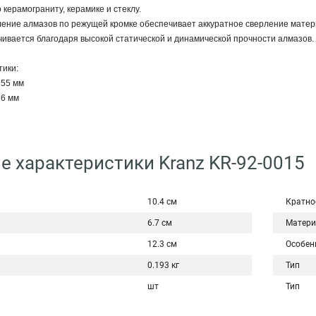
керамограниту, керамике и стеклу.
ние алмазов по режущей кромке обеспечивает аккуратное сверление матери
ивается благодаря высокой статической и динамической прочности алмазов.
тики:
 55 мм
 6 мм
е характеристики Kranz KR-92-0015
10.4 см
Кратно
6.7 см
Матери
12.3 см
Особен
0.193 кг
Тип
шт
Тип