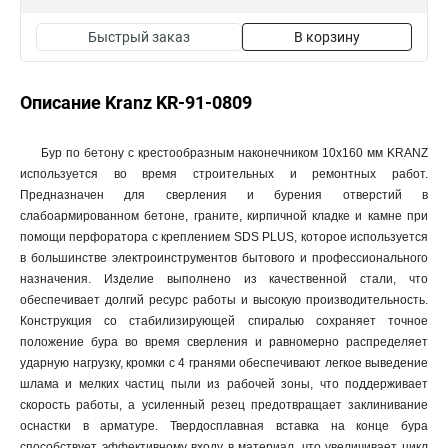
Быстрый заказ
В корзину
Описание Kranz KR-91-0809
Бур по бетону с крестообразным наконечником 10x160 мм KRANZ
используется во время строительных и ремонтных работ.
Предназначен для сверления и бурения отверстий в
слабоармированном бетоне, граните, кирпичной кладке и камне при
помощи перфоратора с креплением SDS PLUS, которое используется
в большинстве электроинструментов бытового и профессионального
назначения. Изделие выполнено из качественной стали, что
обеспечивает долгий ресурс работы и высокую производительность.
Конструкция со стабилизирующей спиралью сохраняет точное
положение бура во время сверления и равномерно распределяет
ударную нагрузку, кромки с 4 гранями обеспечивают легкое выведение
шлама и мелких частиц пыли из рабочей зоны, что поддерживает
скорость работы, а усиленный резец предотвращает заклинивание
оснастки в арматуре. Твердосплавная вставка на конце бура
способствует эффективному входу в материал, что увеличивает цикл