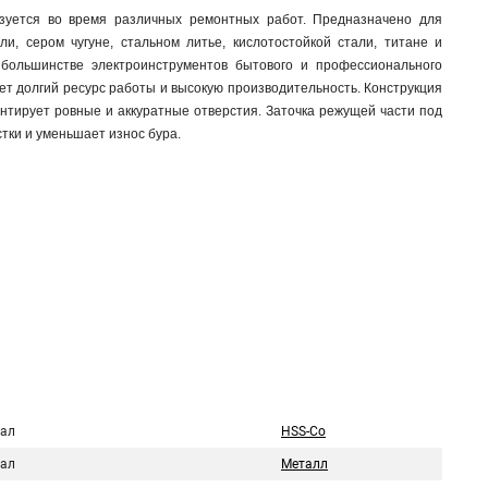
зуется во время различных ремонтных работ. Предназначено для
и, сером чугуне, стальном литье, кислотостойкой стали, титане и
большинстве электроинструментов бытового и профессионального
ет долгий ресурс работы и высокую производительность. Конструкция
нтирует ровные и аккуратные отверстия. Заточка режущей части под
стки и уменьшает износ бура.
ал
HSS-Co
ал
Металл