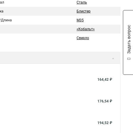
ал
Сталь
ка
Блистер
/Длина
M35
Задать вопрос
«Кобальт»
Сверло
164,42 ₽
176,54 ₽
194,52 ₽