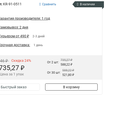
л:
KR-91-0511
Сравнить
В наличии
Гарантия производителя: 1 год
Самовывоз: 2 дня
Курьером от 490 ₽
2-3 дней
Срочная доставка:
1 день
735,27 ₽
,46 ₽
Скидка 24%
От 2 шт:
588,22 ₽
735,27 ₽
588,22 ₽
От 30 шт:
Цена за 1 упак
521,80 ₽
Быстрый заказ
В корзину