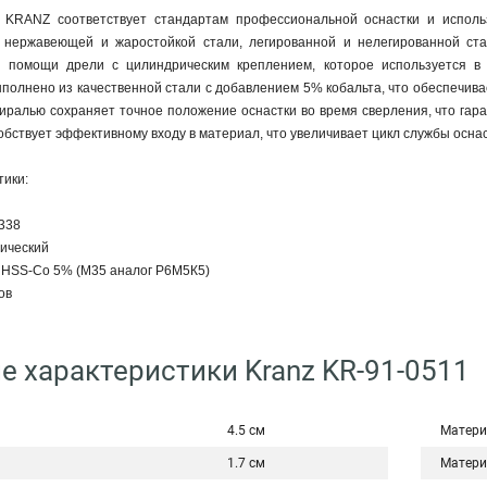
 KRANZ соответствует стандартам профессиональной оснастки и исполь
 нержавеющей и жаростойкой стали, легированной и нелегированной стал
и помощи дрели с цилиндрическим креплением, которое используется в 
полнено из качественной стали с добавлением 5% кобальта, что обеспечива
ралью сохраняет точное положение оснастки во время сверления, что гара
собствует эффективному входу в материал, что увеличивает цикл службы осна
тики:
 338
рический
ь HSS-Co 5% (М35 аналог Р6М5К5)
ов
е характеристики Kranz KR-91-0511
4.5 см
Матери
1.7 см
Матери