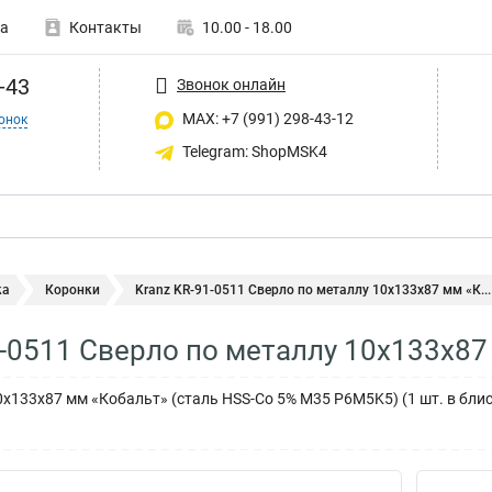
а
Контакты
10.00 - 18.00
-43
Звонок онлайн
MAX: +7 (991) 298-43-12
онок
Telegram: ShopMSK4
ка
Коронки
Kranz KR-91-0511 Сверло по металлу 10х133х87 мм «К...
1-0511 Сверло по металлу 10х133х87
х133х87 мм «Кобальт» (сталь HSS-Co 5% M35 P6M5K5) (1 шт. в блис