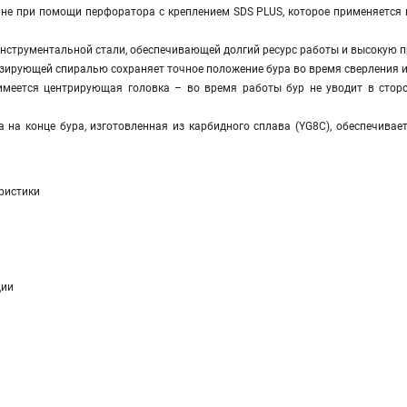
мне при помощи перфоратора с креплением SDS PLUS, которое применяется
нструментальной стали, обеспечивающей долгий ресурс работы и высокую 
зирующей спиралью сохраняет точное положение бура во время сверления и
меется центрирующая головка – во время работы бур не уводит в сторо
а на конце бура, изготовленная из карбидного сплава (YG8C), обеспечива
ристики
ции