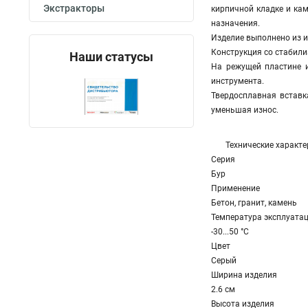
Экстракторы
кирпичной кладке и ка
назначения.
Изделие выполнено из и
Конструкция со стабили
Наши статусы
На режущей пластине и
инструмента.
Твердосплавная вставк
уменьшая износ.
Технические характе
Серия
Бур
Применение
Бетон, гранит, камень
Температура эксплуата
-30...50 °C
Цвет
Серый
Ширина изделия
2.6 см
Высота изделия