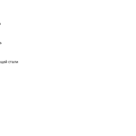
а
ь
щей стали