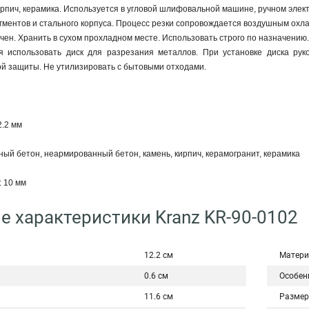
рпич, керамика. Используется в угловой шлифовальной машине, ручном элек
гментов и стального корпуса. Процесс резки сопровождается воздушным охл
ичен. Хранить в сухом прохладном месте. Использовать строго по назначению.
 использовать диск для разрезания металлов. При установке диска рук
й защиты. Не утилизировать с бытовыми отходами.
.2 мм
ый бетон, неармированный бетон, камень, кирпич, керамогранит, керамика
 10 мм
е характеристики Kranz KR-90-0102
12.2 см
Матери
0.6 см
Особен
11.6 см
Размер