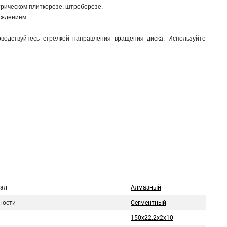
трическом плиткорезе, штроборезе.
аждением.
оводствуйтесь стрелкой направления вращения диска. Используйте
ал
Алмазный
ности
Сегментный
150x22.2x2x10