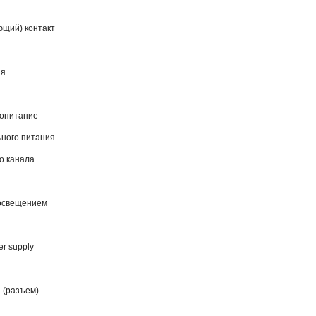
щий) контакт
ия
ропитание
ьного питания
о канала
освещением
er supply
й (разъем)