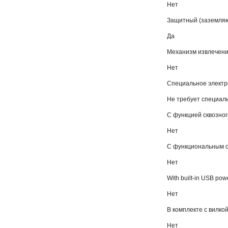
Нет
Защитный (заземляю
Да
Механизм извлечен
Нет
Cпециальное элект
Не требует специал
С функцией сквозног
Нет
С функциональным 
Нет
With built-in USB pow
Нет
В комплекте с вилко
Нет