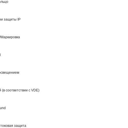
ольцо
ни защиты IP
/Маркировка
t
освещением
 (в соответствии с VDE)
ound
токовая защита