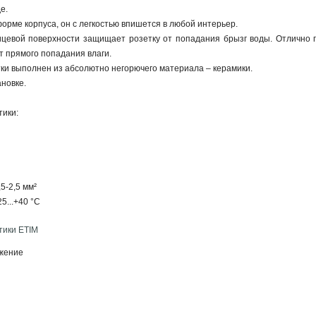
е.
орме корпуса, он с легкостью впишется в любой интерьер.
цевой поверхности защищает розетку от попадания брызг воды. Отлично п
 прямого попадания влаги.
ки выполнен из абсолютно негорючего материала – керамики.
ановке.
тики:
5-2,5 мм²
5...+40 °С
тики ETIM
жение