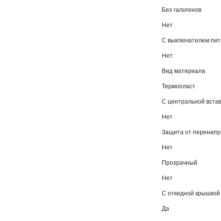
Без галогенов
Нет
С выключателем пи
Нет
Вид материала
Термопласт
С центральной вста
Нет
Защита от перенап
Нет
Прозрачный
Нет
С откидной крышкой
Да