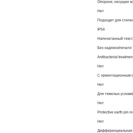
Опорное, несущее к
Нет
Подходит для степе
IP54
Напечатанный текст
Без надписи/печати
Antibacterial treatmen
Нет
С ориентационным 
Нет
Для тяжелых условий
Нет
Protective earth pin r
Нет
Дифференциальная 