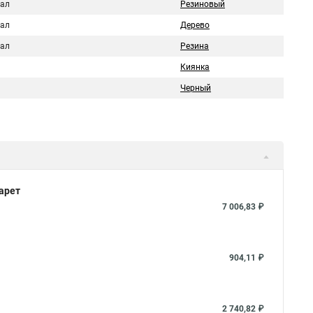
ал
Резиновый
ал
Дерево
ал
Резина
Киянка
Черный
арет
7 006,83 ₽
904,11 ₽
2 740,82 ₽