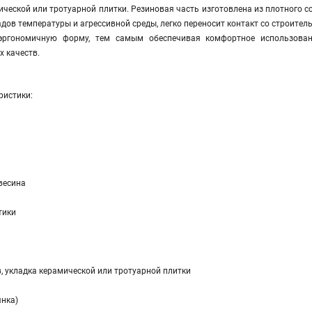
ической или тротуарной плитки. Резиновая часть изготовлена из плотного
адов температуры и агрессивной среды, легко переносит контакт со строите
эргономичную форму, тем самым обеспечивая комфортное использовани
 качеств.
ристики:
весина
тики
 укладка керамической или тротуарной плитки
янка)