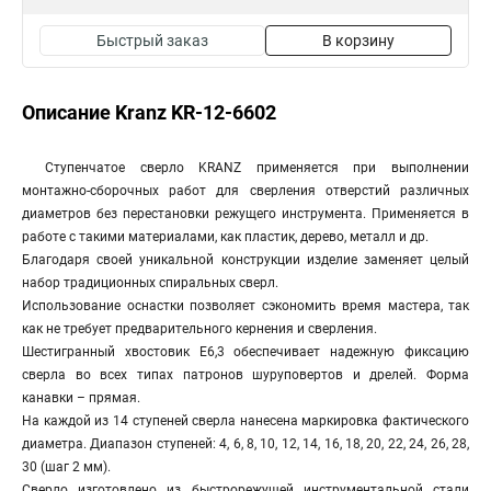
Быстрый заказ
В корзину
Описание Kranz KR-12-6602
Ступенчатое сверло KRANZ применяется при выполнении
монтажно-сборочных работ для сверления отверстий различных
диаметров без перестановки режущего инструмента. Применяется в
работе с такими материалами, как пластик, дерево, металл и др.
Благодаря своей уникальной конструкции изделие заменяет целый
набор традиционных спиральных сверл.
Использование оснастки позволяет сэкономить время мастера, так
как не требует предварительного кернения и сверления.
Шестигранный хвостовик Е6,3 обеспечивает надежную фиксацию
сверла во всех типах патронов шуруповертов и дрелей. Форма
канавки – прямая.
На каждой из 14 ступеней сверла нанесена маркировка фактического
диаметра. Диапазон ступеней: 4, 6, 8, 10, 12, 14, 16, 18, 20, 22, 24, 26, 28,
30 (шаг 2 мм).
Сверло изготовлено из быстрорежущей инструментальной стали