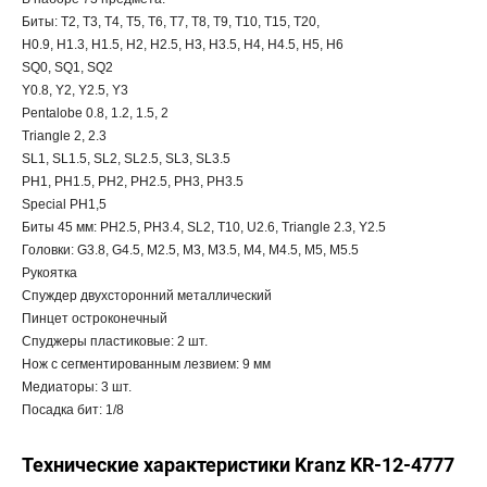
Биты: T2, T3, T4, T5, T6, T7, T8, T9, T10, T15, T20,
H0.9, H1.3, H1.5, H2, H2.5, H3, H3.5, H4, H4.5, H5, H6
SQ0, SQ1, SQ2
Y0.8, Y2, Y2.5, Y3
Pentalobe 0.8, 1.2, 1.5, 2
Triangle 2, 2.3
SL1, SL1.5, SL2, SL2.5, SL3, SL3.5
PH1, PH1.5, PH2, PH2.5, PH3, PH3.5
Special PH1,5
Биты 45 мм: PH2.5, PH3.4, SL2, T10, U2.6, Triangle 2.3, Y2.5
Головки: G3.8, G4.5, M2.5, M3, M3.5, M4, M4.5, M5, M5.5
Рукоятка
Спуждер двухсторонний металлический
Пинцет остроконечный
Спуджеры пластиковые: 2 шт.
Нож с сегментированным лезвием: 9 мм
Медиаторы: 3 шт.
Посадка бит: 1/8
Технические характеристики Kranz KR-12-4777