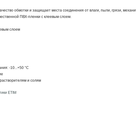
ачество обмотки и защищает места соединения от влаги, пыли, грязи, меха
ественной ПВХ-пленки с клеевым слоем.
еевым слоем
ия: -10...+50 °С
ие
 растворителям и солям
тики ETIM