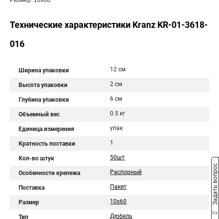
Размер: 10х60
Технические характеристики Kranz KR-01-3618-
016
12 см
Ширина упаковки
2 см
Высота упаковки
6 см
Глубина упаковки
0.5 кг
Объемный вес
упак
Единица измерения
1
Кратность поставки
50шт
Кол-во штук
Задать вопрос
Распорный
Особенности крепежа
Пакет
Поставка
10х60
Размер
Дюбель
Тип