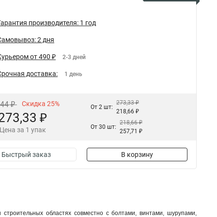
Гарантия производителя: 1 год
Самовывоз: 2 дня
Курьером от 490 ₽
2-3 дней
Срочная доставка:
1 день
273,33 ₽
,44 ₽
Скидка 25%
От 2 шт:
218,66 ₽
273,33 ₽
218,66 ₽
От 30 шт:
Цена за 1 упак
257,71 ₽
Быстрый заказ
В корзину
 строительных областях совместно с болтами, винтами, шурупами,