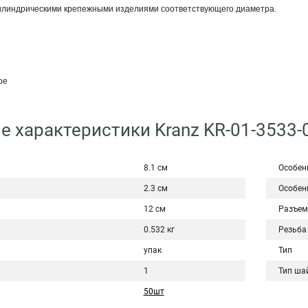
илиндрическими крепежными изделиями соответствующего диаметра.
ое
е характеристики Kranz KR-01-3533-
8.1 см
Особен
2.3 см
Особен
12 см
Разъем
0.532 кг
Резьба
упак
Тип
1
Тип ша
50шт