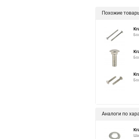
Похожие товар
Kr
Бо
Kr
Бо
Kr
Бо
Аналоги по хар
Kr
Ша