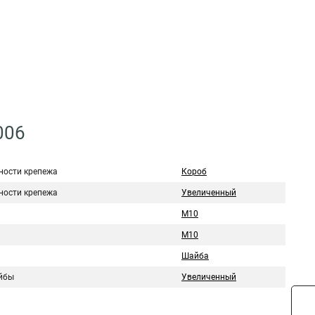
006
ности крепежа
Короб
ности крепежа
Увеличенный
M10
M10
Шайба
йбы
Увеличенный