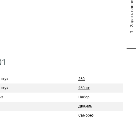
Задать вопрос
01
 штук
260
 штук
260шт
ка
Набор
Дюбель
Саморез