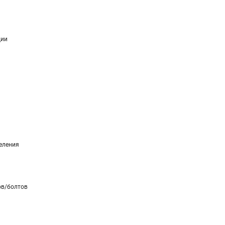
ции
еления
ов/болтов