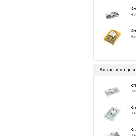
Kr
На
Kr
На
Аналоги по цен
Kr
На
Kr
На
Kr
На