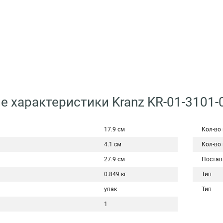
е характеристики Kranz KR-01-3101-
17.9 см
Кол-во
4.1 см
Кол-во
27.9 см
Постав
0.849 кг
Тип
упак
Тип
1