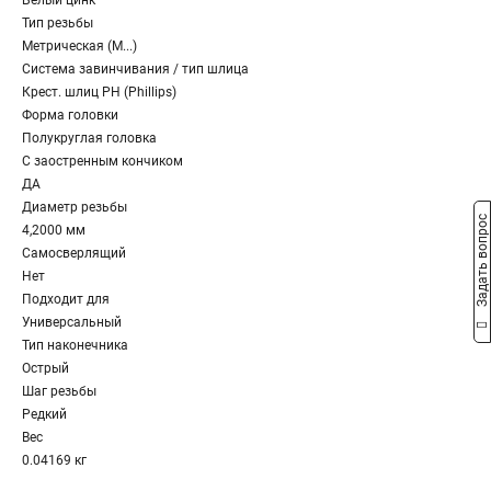
Белый цинк
Тип резьбы
Метрическая (M...)
Система завинчивания / тип шлица
Крест. шлиц PH (Phillips)
Форма головки
Полукруглая головка
С заостренным кончиком
ДА
Диаметр резьбы
Задать вопрос
4,2000 мм
Самосверлящий
Нет
Подходит для
Универсальный
Тип наконечника
Острый
Шаг резьбы
Редкий
Вес
0.04169 кг