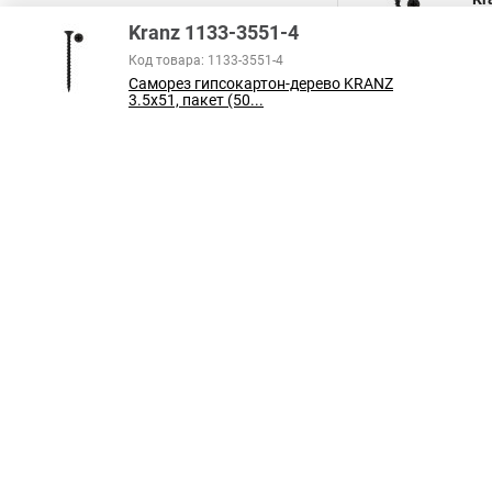
Са
Kranz 1133-3551-4
Код товара: 1133-3551-4
Саморез гипсокартон-дерево KRANZ
3.5х51, пакет (50...
Все права защищены
Принимаем к оплате: