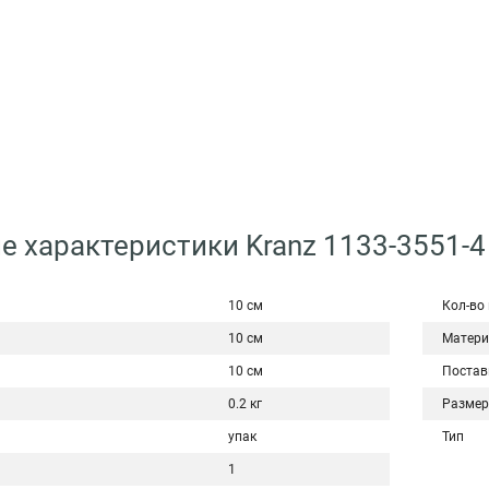
е характеристики Kranz 1133-3551-4
10 см
Кол-во
10 см
Матери
10 см
Постав
0.2 кг
Размер
упак
Тип
1