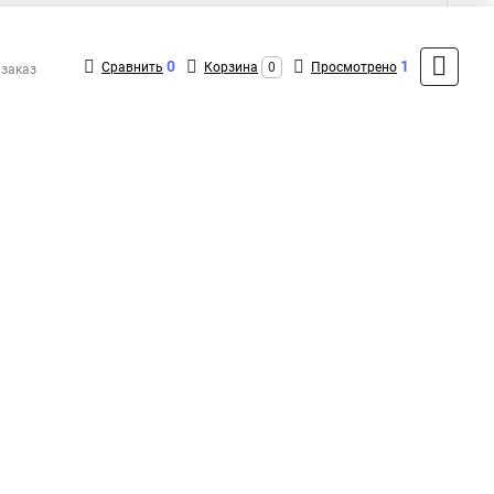
85,35 ₽
0
1
Сравнить
Корзина
0
Просмотрено
 заказ
Показать больше
5
Общая оценка товара:
аписать отзыв
1
+7 (495) 432-43-43
Контакты
MAX: +7 (991) 298-43-12
ShopMSK4
(Круглосуточно)
info@kr-kupit.ru
Форма обратной связи