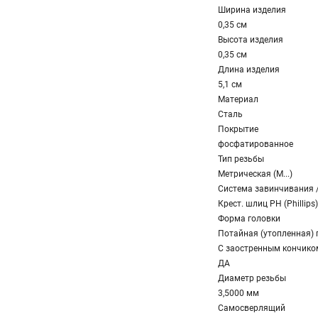
Ширина изделия
0,35 см
Высота изделия
0,35 см
Длина изделия
5,1 см
Материал
Сталь
Покрытие
фосфатированное
Тип резьбы
Метрическая (M...)
Система завинчивания 
Крест. шлиц PH (Phillips)
Форма головки
Потайная (утопленная) 
С заостренным кончико
ДА
Диаметр резьбы
3,5000 мм
Самосверлящий