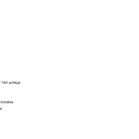
/ тип шлица
головка
м