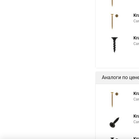
Kr
Са
Kr
Са
Аналоги по цен
Kr
Са
Kr
Са
Kr