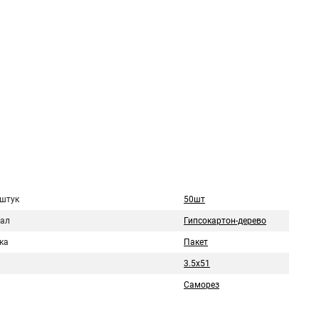
 штук
50шт
ал
Гипсокартон-дерево
ка
Пакет
3.5х51
Саморез