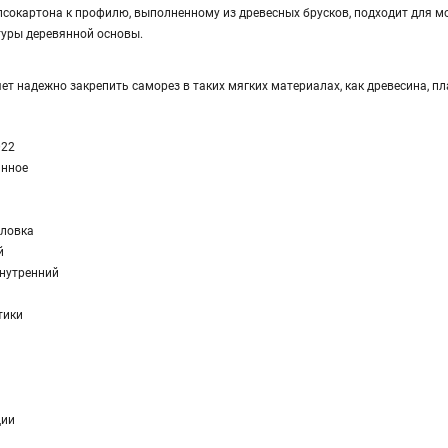
псокартона к профилю, выполненному из древесных брусков, подходит для мо
туры деревянной основы.
т надежно закрепить саморез в таких мягких материалах, как древесина, плас
022
анное
оловка
й
внутренний
тики
ции