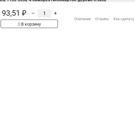
морез гипсокартон-дерево KRANZ 3.5х32, пакет (50 шт./уп.)
93,51 ₽
–
+
Описание
Отзывы
Как сделать
В корзину
Н
Распродажа
Сотрудничество
Гарантия
Оплата
Доставка