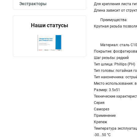
Экстракторы
Для крепления листа ги
Длина зависит от струк
Преимущества:
Наши статусы
Крупная резьба позволяе
Материал: сталь С1
Покрытие: фосфатиров
Шаг резьбы: редкий
Тип шлица: Phillips (PH)
Тип головы: потайная г
Тип наконечника: остры
Место использования: 
Размер: 3.5х51
Технические характерис
Серия
Саморез
Применение
Крепеж
Температура эксплуата
-30...50 °C